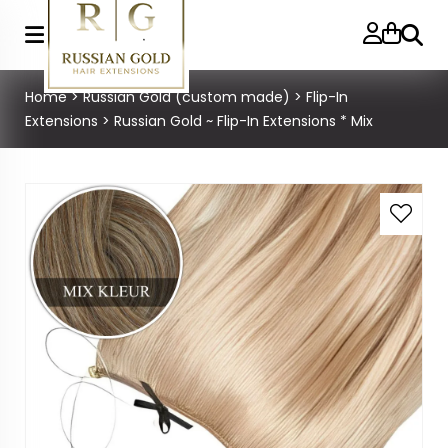
Zoeke
Home
>
Russian Gold (custom made)
>
Flip-In
Extensions
>
Russian Gold ~ Flip-In Extensions * Mix