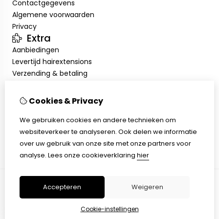
Contactgegevens
Algemene voorwaarden
Privacy
Extra
Aanbiedingen
Levertijd hairextensions
Verzending & betaling
Retourneren & omruilen
Salonkorting
Cookies & Privacy
Salonafspraak
Mijn account
We gebruiken cookies en andere technieken om
websiteverkeer te analyseren. Ook delen we informatie
Inloggen
over uw gebruik van onze site met onze partners voor
Bestelhistorie
analyse.
Lees onze cookieverklaring
hier
Verlanglijst
Accepteren
Weigeren
© Copyright 2026 |
TSB
Cookie-instellingen