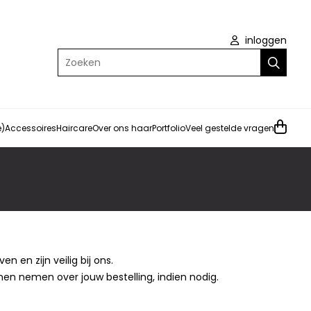
inloggen
Zoeken
e)
Accessoires
Haircare
Over ons haar
Portfolio
Veel gestelde vragen
en zijn veilig bij ons.
en nemen over jouw bestelling, indien nodig.