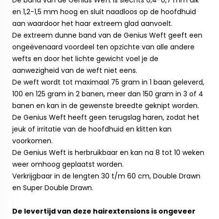
De band van de Genius Weft is slechts 0,4-0,7 mm dik
en 1,2-1,5 mm hoog en sluit naadloos op de hoofdhuid
aan waardoor het haar extreem glad aanvoelt.
De extreem dunne band van de Genius Weft geeft een
ongeëvenaard voordeel ten opzichte van alle andere
wefts en door het lichte gewicht voel je de
aanwezigheid van de weft niet eens.
De weft wordt tot maximaal 75 gram in 1 baan geleverd,
100 en 125 gram in 2 banen, meer dan 150 gram in 3 of 4
banen en kan in de gewenste breedte geknipt worden.
De Genius Weft heeft geen terugslag haren, zodat het
jeuk of irritatie van de hoofdhuid en klitten kan
voorkomen.
De Genius Weft is herbruikbaar en kan na 8 tot 10 weken
weer omhoog geplaatst worden.
Verkrijgbaar in de lengten 30 t/m 60 cm, Double Drawn
en Super Double Drawn.
De levertijd van deze hairextensions is ongeveer