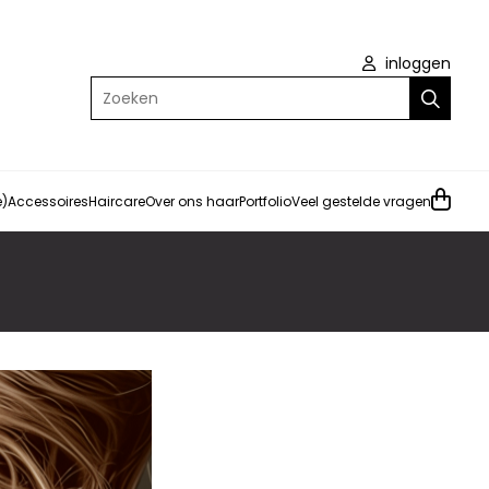
inloggen
Zoeken
e)
Accessoires
Haircare
Over ons haar
Portfolio
Veel gestelde vragen