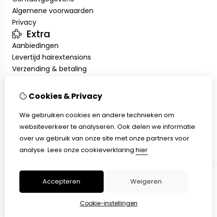
Algemene voorwaarden
Privacy
Extra
Aanbiedingen
Levertijd hairextensions
Verzending & betaling
Retourneren & omruilen
Salonkorting
Cookies & Privacy
Salonafspraak
Mijn account
We gebruiken cookies en andere technieken om
websiteverkeer te analyseren. Ook delen we informatie
Inloggen
over uw gebruik van onze site met onze partners voor
Bestelhistorie
analyse.
Lees onze cookieverklaring
hier
Verlanglijst
Accepteren
Weigeren
© Copyright 2026 |
TSB
Cookie-instellingen