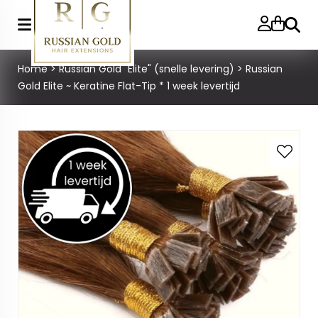
Zoeke
Home
>
Russian Gold "Elite" (snelle levering)
>
Russian
Gold Elite ~ Keratine Flat-Tip * 1 week levertijd