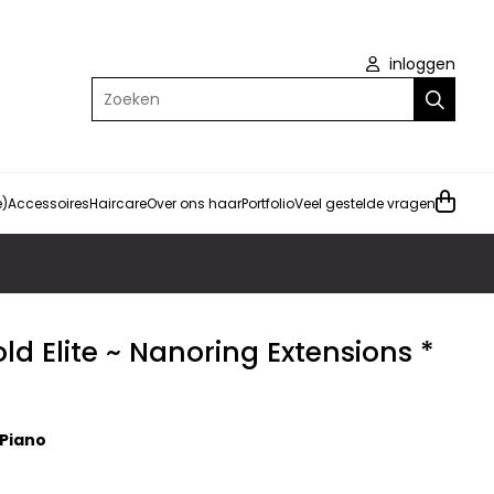
inloggen
Zoeken
e)
Accessoires
Haircare
Over ons haar
Portfolio
Veel gestelde vragen
ld Elite ~ Nanoring Extensions *
 Piano