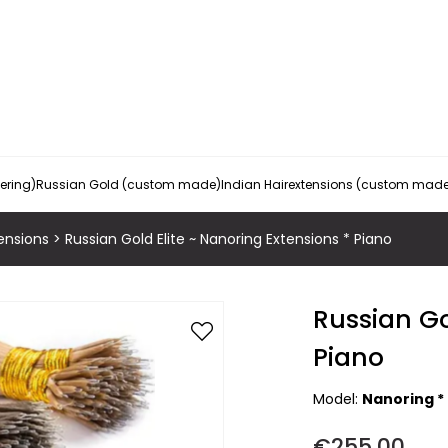
vering)
Russian Gold (custom made)
Indian Hairextensions (custom mad
ensions
>
Russian Gold Elite ~ Nanoring Extensions * Piano
Russian Go
Piano
Model:
Nanoring *
€255,00