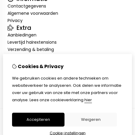
Contactgegevens
Algemene voorwaarden
Privacy
Extra
Aanbiedingen
Levertijd hairextensions
Verzending & betaling
Retourneren & omruilen
Salonkorting
Cookies & Privacy
Salonafspraak
Mijn account
We gebruiken cookies en andere technieken om
websiteverkeer te analyseren. Ook delen we informatie
Inloggen
over uw gebruik van onze site met onze partners voor
Bestelhistorie
analyse.
Lees onze cookieverklaring
hier
Verlanglijst
Accepteren
Weigeren
© Copyright 2026 |
TSB
Cookie-instellingen