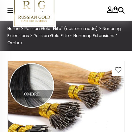
Zoeke
Home
>
Russian Gold "Elite" (custom made)
>
Nanoring
Extensions
>
Russian Gold Elite ~ Nanoring Extensions *
Ombre