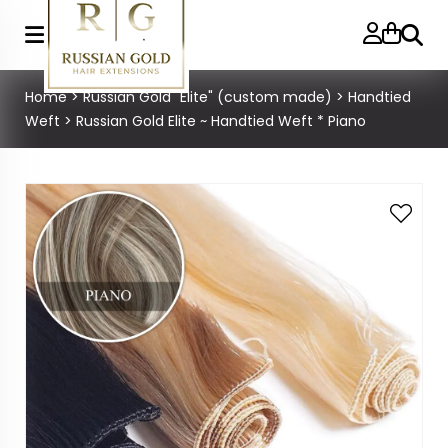
Zoeke
Home
>
Russian Gold "Elite" (custom made)
>
Handtied
Weft
>
Russian Gold Elite ~ Handtied Weft * Piano