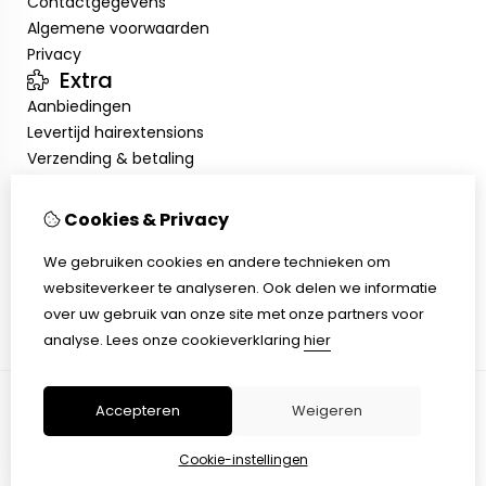
Contactgegevens
Algemene voorwaarden
Privacy
Extra
Aanbiedingen
Levertijd hairextensions
Verzending & betaling
Retourneren & omruilen
Salonkorting
Cookies & Privacy
Salonafspraak
Mijn account
We gebruiken cookies en andere technieken om
websiteverkeer te analyseren. Ook delen we informatie
Inloggen
over uw gebruik van onze site met onze partners voor
Bestelhistorie
analyse.
Lees onze cookieverklaring
hier
Verlanglijst
Accepteren
Weigeren
© Copyright 2026 |
TSB
Cookie-instellingen