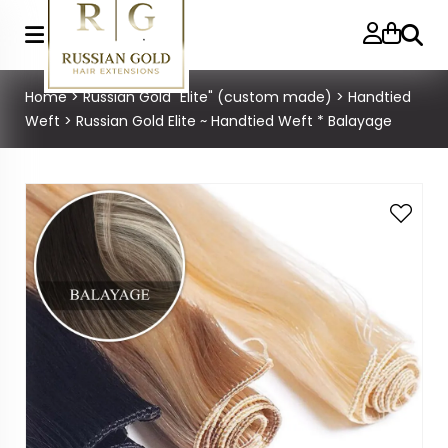
Zoeke
Home
>
Russian Gold "Elite" (custom made)
>
Handtied
Weft
>
Russian Gold Elite ~ Handtied Weft * Balayage