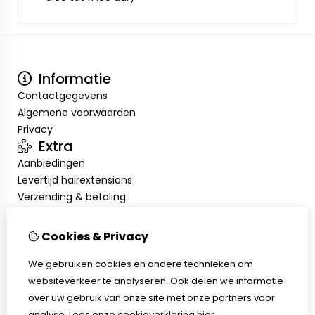
Informatie
Contactgegevens
Algemene voorwaarden
Privacy
Extra
Aanbiedingen
Levertijd hairextensions
Verzending & betaling
Retourneren & omruilen
Salonkorting
Cookies & Privacy
Salonafspraak
Mijn account
We gebruiken cookies en andere technieken om
websiteverkeer te analyseren. Ook delen we informatie
Inloggen
over uw gebruik van onze site met onze partners voor
Bestelhistorie
analyse.
Lees onze cookieverklaring
hier