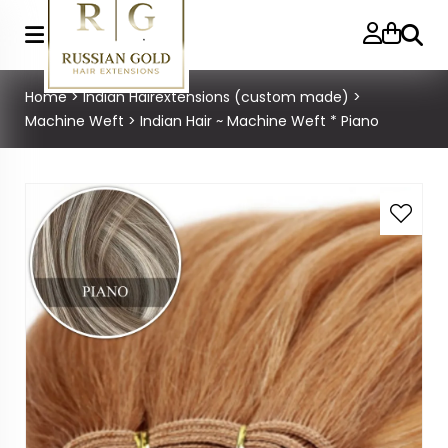
Zoeke
Home
>
Indian Hairextensions (custom made)
>
Machine Weft
>
Indian Hair ~ Machine Weft * Piano