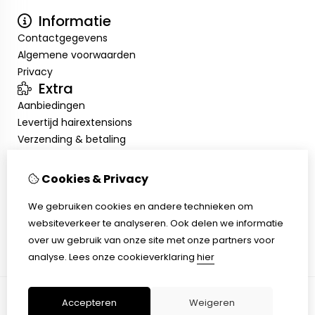
Informatie
Contactgegevens
Algemene voorwaarden
Privacy
Extra
Aanbiedingen
Levertijd hairextensions
Verzending & betaling
Retourneren & omruilen
Salonkorting
Cookies & Privacy
Salonafspraak
Mijn account
We gebruiken cookies en andere technieken om
websiteverkeer te analyseren. Ook delen we informatie
Inloggen
over uw gebruik van onze site met onze partners voor
Bestelhistorie
analyse.
Lees onze cookieverklaring
hier
Verlanglijst
Accepteren
Weigeren