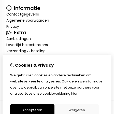
Informatie
Contactgegevens
Algemene voorwaarden
Privacy
Extra
Aanbiedingen
Levertijd hairextensions
Verzending & betaling
Retourneren & omruilen
Salonkorting
Cookies & Privacy
Salonafspraak
Mijn account
We gebruiken cookies en andere technieken om
websiteverkeer te analyseren. Ook delen we informatie
Inloggen
over uw gebruik van onze site met onze partners voor
Bestelhistorie
analyse.
Lees onze cookieverklaring
hier
Verlanglijst
Accepteren
Weigeren