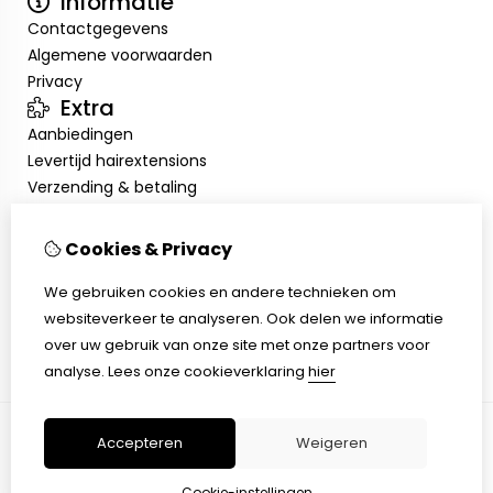
Informatie
Contactgegevens
Algemene voorwaarden
Privacy
Extra
Aanbiedingen
Levertijd hairextensions
Verzending & betaling
Retourneren & omruilen
Salonkorting
Cookies & Privacy
Salonafspraak
Mijn account
We gebruiken cookies en andere technieken om
websiteverkeer te analyseren. Ook delen we informatie
Inloggen
over uw gebruik van onze site met onze partners voor
Bestelhistorie
analyse.
Lees onze cookieverklaring
hier
Verlanglijst
Accepteren
Weigeren
© Copyright 2026 |
TSB
Cookie-instellingen