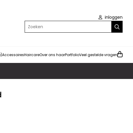
inloggen
Zoeken
e)
Accessoires
Haircare
Over ons haar
Portfolio
Veel gestelde vragen
d