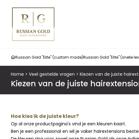
Russian Gold "Elite" (custom made)
Russian Gold "Elite" (snelle le
Home
>
Veel gestelde vragen
>
Kiezen van de juiste hairex
Kiezen van de juiste hairextensi
Hoe kies ik de juiste kleur?
Op al onze productpagina's vind je een kleuren kaart.
Ben je een professional en wil je vaker hairextensions best
De kleuren ring voor zowel onze Russian Gold als onze India