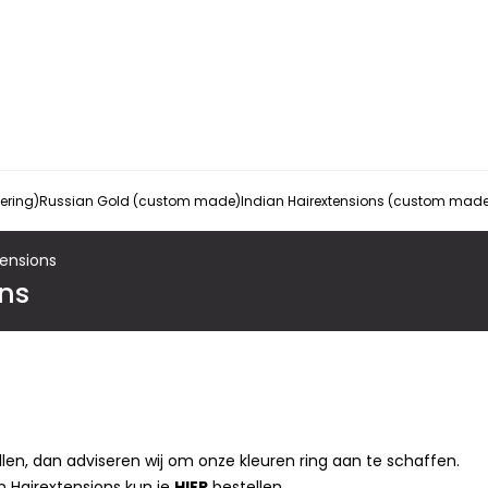
vering)
Russian Gold (custom made)
Indian Hairextensions (custom mad
tensions
ons
ellen, dan adviseren wij om onze kleuren ring aan te schaffen.
n Hairextensions kun je
HIER
bestellen.