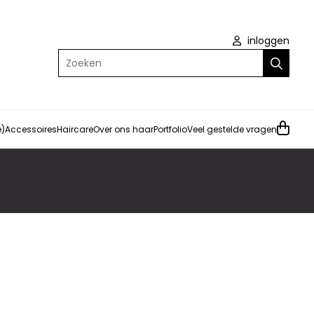
inloggen
Zoeken
e)
Accessoires
Haircare
Over ons haar
Portfolio
Veel gestelde vragen