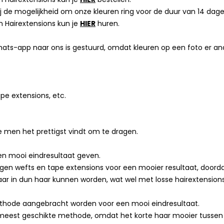
 wij de mogelijkheid om onze kleuren ring voor de duur van 14 dage
n Hairextensions kun je
HIER
huren.
ats-app naar ons is gestuurd, omdat kleuren op een foto er ander
pe extensions, etc.
e men het prettigst vindt om te dragen.
en mooi eindresultaat geven.
rgen wefts en tape extensions voor een mooier resultaat, doord
htbaar in dun haar kunnen worden, wat wel met losse hairextensio
methode aangebracht worden voor een mooi eindresultaat.
de meest geschikte methode, omdat het korte haar mooier tussen d